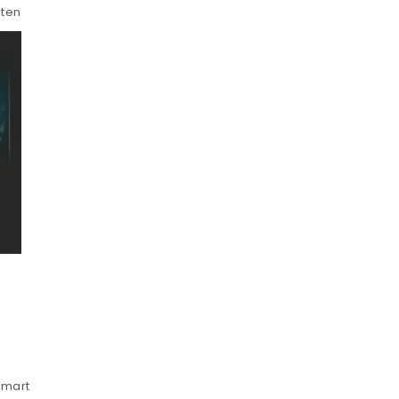
eten
smart