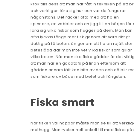
krok tills dess att man har fått in tekniken på ett 
och verkligen lära sig hur och var de fungerar
någonstans. Det räcker ofta med att ha en
spinnare, en vobbler och en jigg till en början för 
lära sig vilka fiskar som hugger på dem. Man kan
ofta lyckas fånga mer fisk genom att vara riktigt
duktig på få beten, än genom att ha en rejält stor
beteslåda där man inte vet vilka fiskar som gillar
vilka beten. När man ska fiska gäddor är det vikti
att man har en gäddtafs på linan eftersom att
gäddan annars lätt kan bita av den och då blir m
som fiskare av både med betet och fångsten.
Fiska smart
När fisken väl nappar måste man se till att verklig
mothugg. Man rycker helt enkelt till med fiskespöet