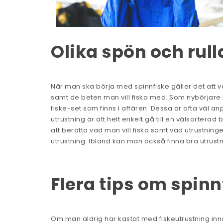
Olika spön och rull
När man ska börja med spinnfiske gäller det att väl
samt de beten man vill fiska med. Som nybörjare k
fiske-set som finns i affären. Dessa är ofta väl anp
utrustning är att helt enkelt gå till en välsorter
att berätta vad man vill fiska samt vad utrustningen
utrustning. Ibland kan man också finna bra utrust
Flera tips om spinn
Om man aldrig har kastat med fiskeutrustning inn