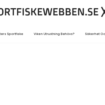
ters Sportfiske
Viken Utrustning Behövs?
Säkerhet Oc