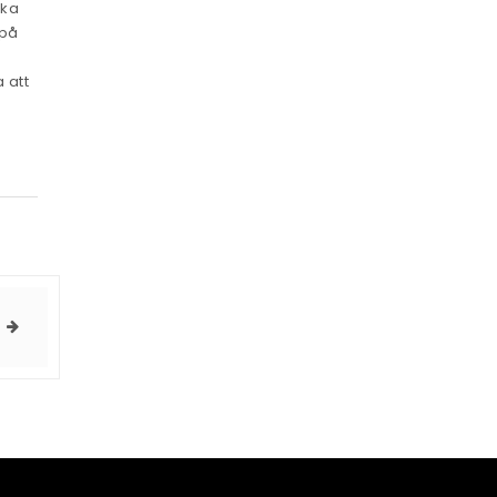
ika
 på
 att
n