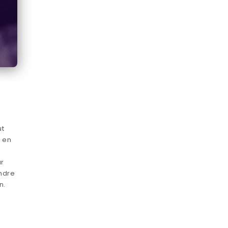
ut
r en
är
indre
n.