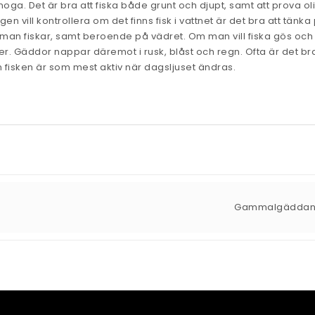
oga. Det är bra att fiska både grunt och djupt, samt att prova ol
n vill kontrollera om det finns fisk i vattnet är det bra att tänka
t man fiskar, samt beroende på vädret. Om man vill fiska gös och
r. Gäddor nappar däremot i rusk, blåst och regn. Ofta är det bra
m fisken är som mest aktiv när dagsljuset ändras.
Gammalgädda