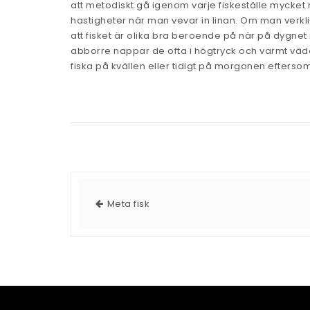
att metodiskt gå igenom varje fiskeställe mycket n
hastigheter när man vevar in linan. Om man verklige
att fisket är olika bra beroende på när på dygne
abborre nappar de ofta i högtryck och varmt väde
fiska på kvällen eller tidigt på morgonen efterso
Meta fisk