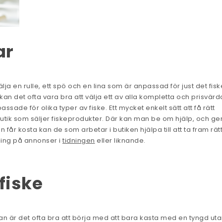
ar
ja en rulle, ett spö och en lina som är anpassad för just det fisk
an det ofta vara bra att välja ett av alla kompletta och prisvärd
assade för olika typer av fiske. Ett mycket enkelt sätt att få rätt
ad butik som säljer fiskeprodukter. Där kan man be om hjälp, och 
 får kosta kan de som arbetar i butiken hjälpa till att ta fram rät
ning på annonser i
tidningen
eller liknande.
fiske
an är det ofta bra att börja med att bara kasta med en tyngd ut